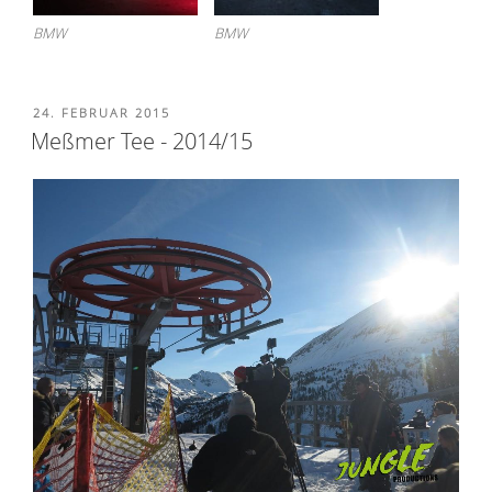
BMW
BMW
VERÖFFENTLICHT
24. FEBRUAR 2015
AM
Meßmer Tee - 2014/15