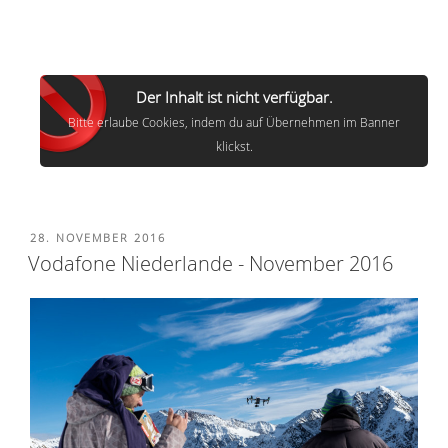
Der Inhalt ist nicht verfügbar.
Bitte erlaube Cookies, indem du auf Übernehmen im Banner
klickst.
VERÖFFENTLICHT
28. NOVEMBER 2016
AM
Vodafone Niederlande - November 2016