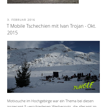
VERÖFFENTLICHT
3. FEBRUAR 2016
AM
T Mobile Tschechien mit Ivan Trojan - Okt.
2015
Motivsuche im Hochgebirge war ein Thema bei diesen
insgesamt 5 verschiedenen Werbespots, die allesamt im