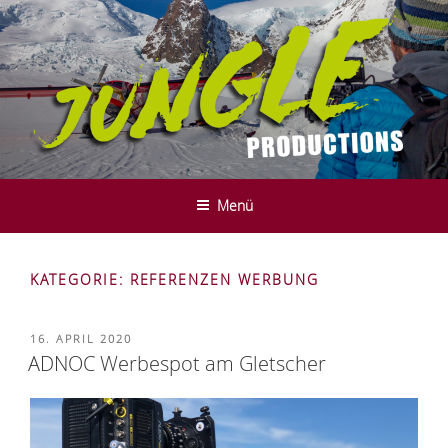
Zum
Inhalt
springen
JUNGLE PRODUCTIONS - FILM-
We do it in the mountains ....
UND SERVICE PRODUCTION -
Menü
INNSBRUCK - TYROL
KATEGORIE:
REFERENZEN WERBUNG
VERÖFFENTLICHT
16. APRIL 2020
AM
ADNOC Werbespot am Gletscher