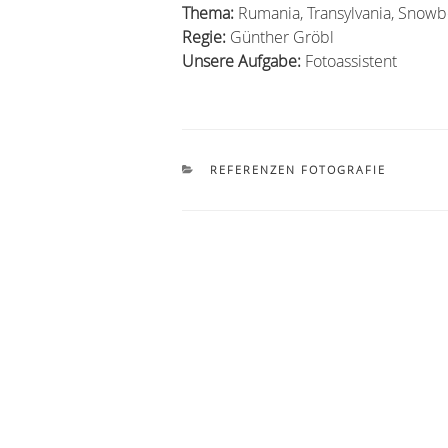
Thema:
Rumania, Transylvania, Snowb
Regie:
Günther Gröbl
Unsere Aufgabe:
Fotoassistent
KATEGORIEN
REFERENZEN FOTOGRAFIE
Beitragsnavigation