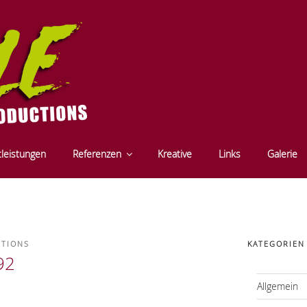
CTIONS - FILM- UND S
tleistungen
Referenzen
Kreative
Links
Galerie
- INNSBRUCK - TYROL
CTIONS
KATEGORIEN
92
Allgemein