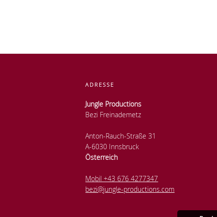
ADRESSE
Jungle Productions
Bezi Freinademetz
Anton-Rauch-Straße 31
A-6030 Innsbruck
Österreich
Mobil +43 676 4277347
bezi@jungle-productions.com