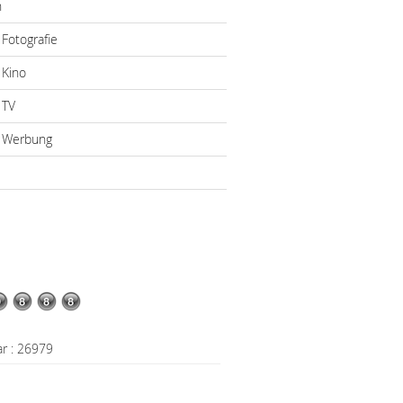
n
Fotografie
 Kino
 TV
 Werbung
ar : 26979